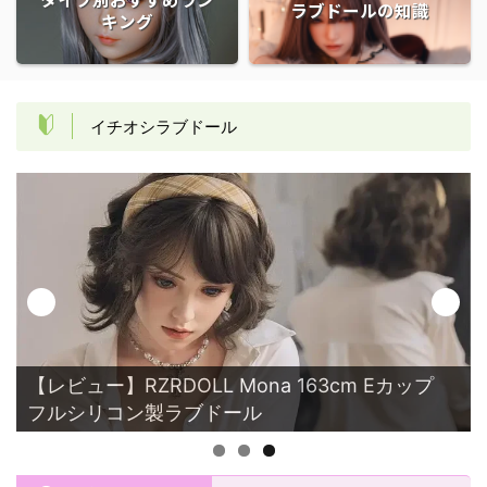
ラブドールの知識
キング
イチオシラブドール
cm Eカップ
【レビュー】FunwestAmy 157cm Gカ
Natural肌 童顔巨乳 水着姿 ラブドー