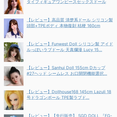
タイフィギュアワンピースセックスドール
【レビュー】高品質 清楚系ドール シリコン製
頭部+TPEボディ 本物復刻 桔梗 160cm
【レビュー】Funwest Doll シリコン製 アイド
ルっぽいラブドール 天真爛漫 Lucy 15…
【レビュー】Sanhui Doll 155cm Dカップ
#27ヘッド シームレス お口開閉機能選択…
【レビュー】Dollhouse168 145cm Lazuli 18
号ドラゴンボール TPE製ラブド…
【レビュー】【先行販売】 SGD DOLL 『FG-