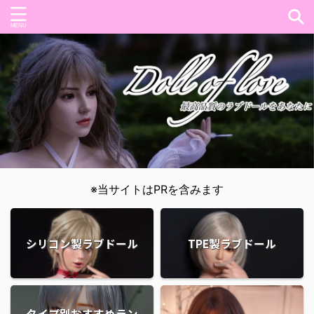
※当サイトはPRを含みます
シリコン製ラブドール
TPE製ラブドール
タイプ別おすすめラン