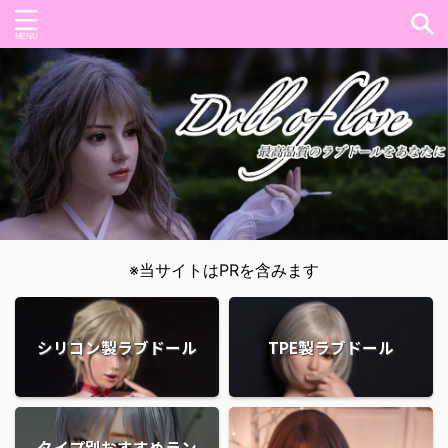
※当サイトはPRを含みます
シリコン製ラブドール
TPE製ラブドール
タイプ別おすすめラン