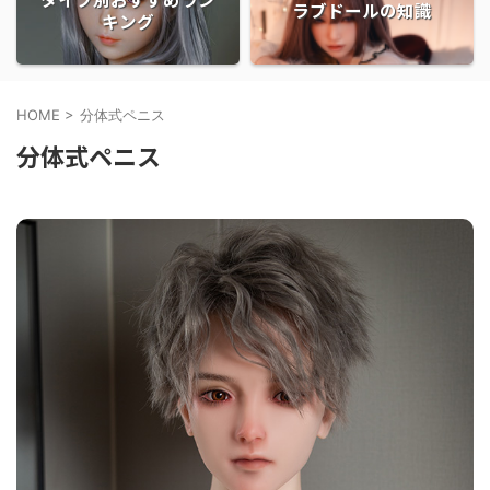
ラブドールの知識
キング
HOME
>
分体式ペニス
分体式ペニス