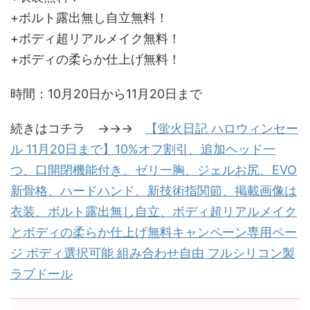
+ボルト露出無し自立無料！
+ボディ超リアルメイク無料！
+ボディの柔らか仕上げ無料！
時間：10月20日から11月20日まで
続きはコチラ →→→
【蛍火日記 ハロウィンセー
ル 11月20日まで】10%オフ割引、追加ヘッド一
つ、口開閉機能付き、ゼリ一胸、ジェルお尻、EVO
新骨格、ハードハンド、新技術指関節、掲載画像は
衣装、ボルト露出無し自立、ボディ超リアルメイク
とボディの柔らか仕上げ無料キャンペーン専用ペー
ジ ボディ選択可能 組み合わせ自由 フルシリコン製
ラブドール