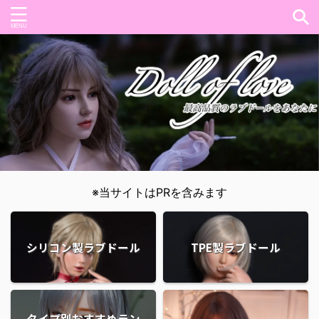
※当サイトはPRを含みます
シリコン製ラブドール
TPE製ラブドール
タイプ別おすすめラン