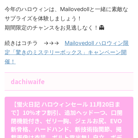
今年のハロウィンは、Mailovedollと一緒に素敵な
サプライズを体験しましょう！
期間限定のチャンスをお見逃しなく！👻
続きはコチラ →→→
Mailovedoll ハロウィン限
定「驚きのミステリーボックス」キャンペーン開
催！
dachiwaife
【蛍火日記 ハロウィンセール 11月20日ま
で】10%オフ割引、追加ヘッド一つ、口開
閉機能付き、ゼリ一胸、ジェルお尻、EVO
新骨格、ハードハンド、新技術指関節、掲
載画像は衣装、ボルト露出無し自立、ボデ