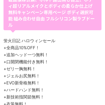
ィ超リアルメイクとボディの柔らか仕上げ
無料キャンペーン専用ページ ボディ選択可
能 組み合わせ自由 フルシリコン製ラブドー
ル
蛍火日記 ハロウィンセール
+全商品10%OFF！
+追加ヘッド一つ無料！
+口開閉機能付き無料！
+ゼリ一胸無料！
+ジェルお尻無料！
+EVO新骨格無料！
+ハードハンド無料！
+新技術指関節無料！
+衣装無料！