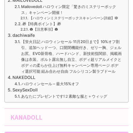
MAILOVEDOLL
Mailovedoll ハロウィン限定「驚きのミステリーボック
ス」キャンペーン開催！
【ハロウィンミステリーボックスキャンペーン詳細】🕸
🎁【特典ポイント】🎁
🎃【注意事項】🎃
dachiwaife
【蛍火日記 ハロウィンセール 11月20日まで】10%オフ割
引、追加ヘッド一つ、口開閉機能付き、ゼリ一胸、ジェル
お尻、EVO新骨格、ハードハンド、新技術指関節、掲載画
像は衣装、ボルト露出無し自立、ボディ超リアルメイクと
ボディの柔らか仕上げ無料キャンペーン専用ページ ボデ
ィ選択可能 組み合わせ自由 フルシリコン製ラブドール
NAKEDOLL
ハロウィンセール – 最大15%オフ
SexySexDoll
あなたにプレゼントです!２素敵な服と＋ウィッグ
KANADOLL