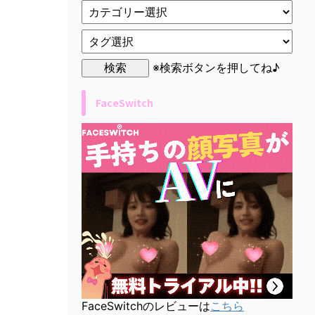
※検索ボタンを押してね♪
FaceSwitch
FaceSwitchのレビューは
こちら