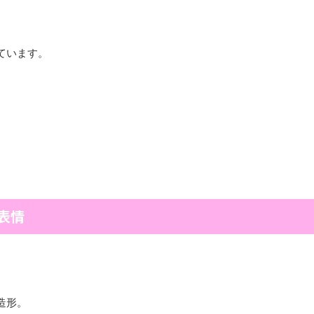
ています。
表情
造形。