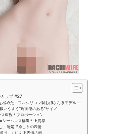
 Dカップ #27
を極めた、フルシリコン製お姉さん系モデル ―
う、扱いやすく“現実感のある”サイズ
ランス重視のプロポーション
製×シームレス構造の上質感
生む、清楚で癒し系の表情
（選択可）による表情の幅