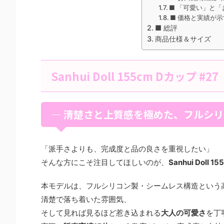
■ 「可愛い」と
■ 価格と実績が示
■ 総評
商品仕様＆サイズ
Sanhui Doll 155cm Dカップ #27
― 清楚さと上質感を極めた、フルシリ
「派手さよりも、完成度と品の良さを重視したい」
そんな方にこそ注目してほしいのが、
Sanhui Doll
本モデルは、フルシリコン製・シームレス構造という
清楚で落ち着いた雰囲気、
そして見れば見るほど惹き込まれる
大人の可愛さ
を丁