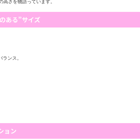
の高さを物語っています。
感のある”サイズ
、
バランス。
ション