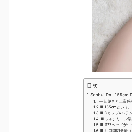
目次
Sanhui Doll 155cm
― 清楚さと上質感
■ 155cmとい
■ Dカップ×バ
■ フルシリコン
■ #27ヘッドが
■ お口開閉機能