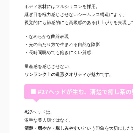
ボディ素材にはフルシリコンを採用。
継ぎ目を極力感じさせないシームレス構造により、
視覚的にも触感的にも高級感のある仕上がりを実現し
・なめらかな曲線表現
・光の当たり方で生まれる自然な陰影
・長時間眺めても飽きにくい質感
量産感を感じさせない、
ワンランク上の造形クオリティ
が魅力です。
■ #27ヘッドが生む、清楚で癒し系の
#27ヘッドは、
派手な美人顔ではなく、
清楚・穏やか・親しみやすい
という印象を大切にした