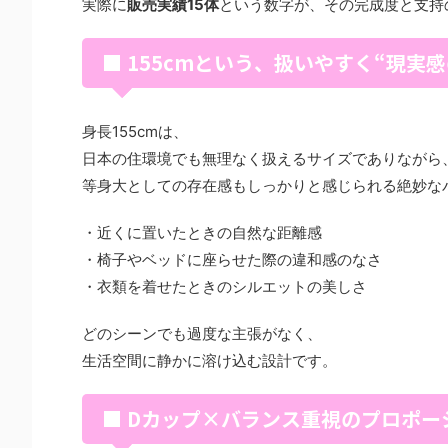
実際に
販売実績15体
という数字が、その完成度と支持
■ 155cmという、扱いやすく“現実
身長155cmは、
日本の住環境でも無理なく扱えるサイズでありながら
等身大としての存在感もしっかりと感じられる絶妙な
・近くに置いたときの自然な距離感
・椅子やベッドに座らせた際の違和感のなさ
・衣類を着せたときのシルエットの美しさ
どのシーンでも過度な主張がなく、
生活空間に静かに溶け込む設計です。
■ Dカップ×バランス重視のプロポー