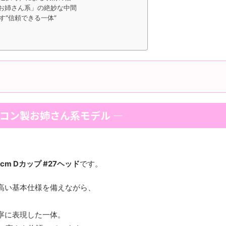
「お姉さん系」の絶妙な中間
す“信頼できる一体”
コン製お姉さん系モデル ―
 155cm Dカップ #27ヘッド
です。
高い基本仕様を備えながら、
寧に表現した一体。