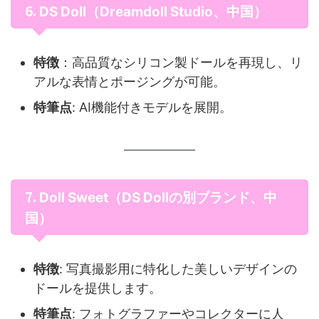
6.
DS Doll（Dreamdoll Studio、中国）
特徴
：高品質なシリコン製ドールを再現し、リ
アルな表情とポージングが可能。
特筆点
: AI機能付きモデルを展開。
7.
Doll Sweet（DS Dollの別ブランド、中
国）
特徴
: 写真撮影用に特化した美しいデザインの
ドールを提供します。
特筆点
: フォトグラファーやコレクターに人