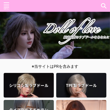
※当サイトはPRを含みます
シリコン製ラブドール
TPE製ラブドール
タイプ別おすすめラン