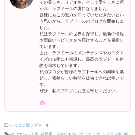
その美しさ、リアルさ、そして愛らしさに惹
かれ、ラブドールの虜になりました。
皆様にもこの魅力を知っていただきたいとい
う思いから、ラブドールのブログを開始しま
した。
私はラブドールの世界を探求し、最新の情報
や面白いトピックをお届けすることを目指し
ています。
また、ラブドールのメンテナンスやカスタマ
イズの技術にも精通し、最高のラブドール体
験を追求しています。
私のブログが皆様のラブドールへの興味を喚
起し、素晴らしい時間を提供できれば幸いで
す。
ぜひ、私のブログにお立ち寄りください。
-
シリコン製ラブドール
-
オリエント工業
,
綺麗系
,
157cm
,
Bカップ
,
Eカップ
,
シリコン製
,
巨