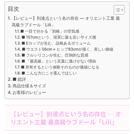
目次
【レビュー】到達点という名の存在 ― オリエント工業 最
高級ラブドール「Lili」
■ 一目で分かる「別格」の空気感
■ 157cmという、現実に最も近いサイズ感
■ Eカップが生む、品格あるボリューム
■ ウエスト56cm × ヒップ83cmが描く、美しい曲線
■ フルシリコンが生む、圧倒的な質感
■ 「最高級」という言葉に逃げがない理由
■ 所有するという体験そのものが価値になる
■ こんな方にこそ選んでほしい
■ 総評
商品仕様＆サイズ
お客様のレビュー
【レビュー】到達点という名の存在 ― オ
リエント工業 最高級ラブドール「Lili」