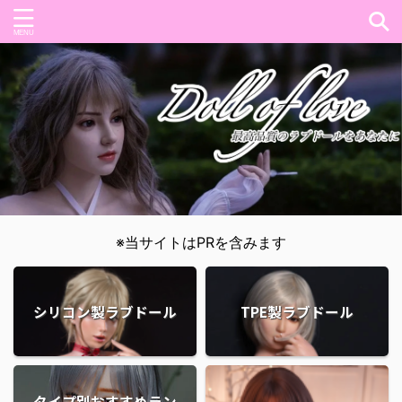
※当サイトはPRを含みます
シリコン製ラブドール
TPE製ラブドール
タイプ別おすすめラン