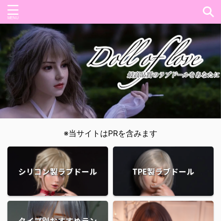
※当サイトはPRを含みます
シリコン製ラブドール
TPE製ラブドール
タイプ別おすすめラン