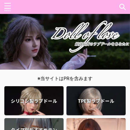
※当サイトはPRを含みます
シリコン製ラブドール
TPE製ラブドール
タイプ別おすすめラン