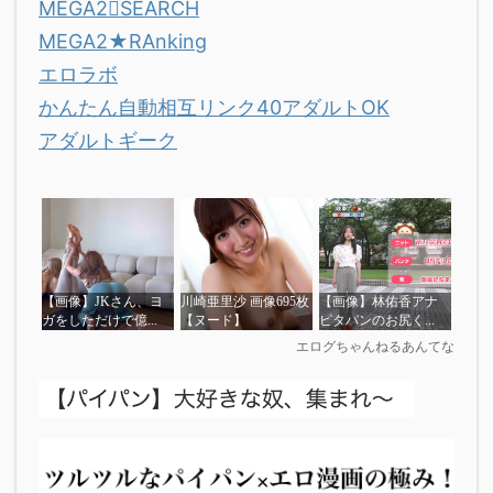
MEGA2SEARCH
MEGA2★RAnking
エロラボ
かんたん自動相互リンク40アダルトOK
アダルトギーク