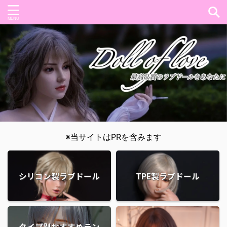
※当サイトはPRを含みます
シリコン製ラブドール
TPE製ラブドール
タイプ別おすすめラン