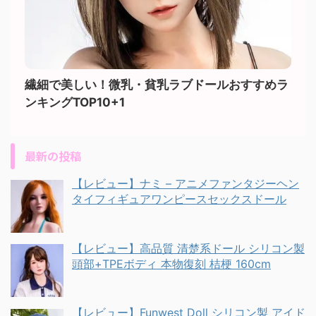
繊細で美しい！微乳・貧乳ラブドールおすすめラ
ンキングTOP10+1
最新の投稿
【レビュー】ナミ – アニメファンタジーヘン
タイフィギュアワンピースセックスドール
【レビュー】高品質 清楚系ドール シリコン製
頭部+TPEボディ 本物復刻 桔梗 160cm
【レビュー】Funwest Doll シリコン製 アイド