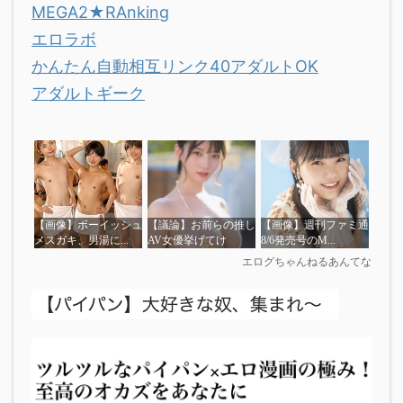
MEGA2★RAnking
エロラボ
かんたん自動相互リンク40アダルトOK
アダルトギーク