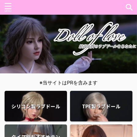
※当サイトはPRを含みます
シリコン製ラブドール
TPE製ラブドール
タイプ別おすすめラン